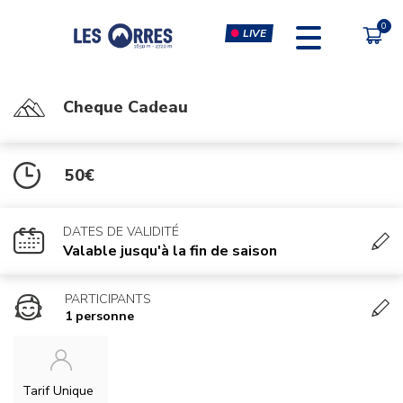
LIVE
Cheque Cadeau
PÔLE SPORT INNOVATION
MULTI-ACTIVITÉS
PASS MULTI ACTIVITÉS
ESCALADE & CLIP'N CLIMB
50€
PASS MARSIEN
SALLE DE MUSCULATION,
CARDIO & COURS DE FITNESS
DATES DE VALIDITÉ
Valable jusqu'à la fin de saison
SIMULATEURS EN RÉALITÉ
VIRTUELLE
PARTICIPANTS
MASSAGES
1 personne
Tarif Unique